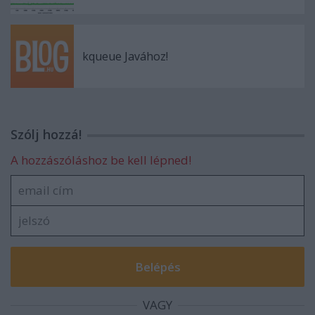
kqueue Javához!
Szólj hozzá!
A hozzászóláshoz be kell lépned!
VAGY