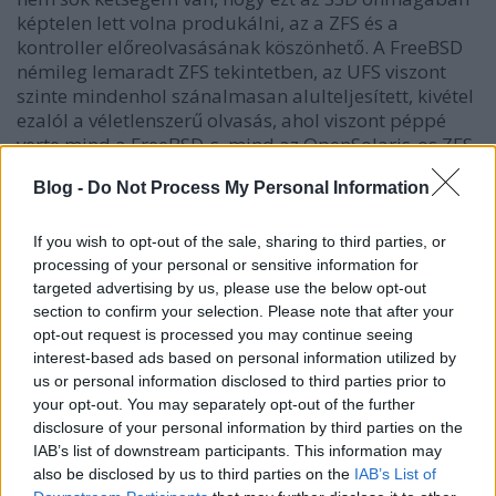
képtelen lett volna produkálni, az a ZFS és a
kontroller előreolvasásának köszönhető. A FreeBSD
némileg lemaradt ZFS tekintetben, az UFS viszont
szinte mindenhol szánalmasan alulteljesített, kivétel
ezalól a véletlenszerű olvasás, ahol viszont péppé
verte mind a FreeBSD-s, mind az OpenSolaris-os ZFS-
t. Valami oka biztosan van, és ha több időm lett
Blog -
Do Not Process My Personal Information
volna, pár rendkívül hasznos DTrace scripttel nyilván
ki is deríthettem volna.
If you wish to opt-out of the sale, sharing to third parties, or
Valószínűleg köze lehet ahhoz, hogy a ZFS szeret
processing of your personal or sensitive information for
egész blokkokat olvasni (amely elég kellemetlen
targeted advertising by us, please use the below opt-out
hidegzuhany annak, aki ész nélkül vált egy hardveres
section to confirm your selection. Please note that after your
RAID5-6-ról RAIDZ(2)-re, hiszen a HW-es
opt-out request is processed you may continue seeing
interest-based ads based on personal information utilized by
megoldásnál megszokhatta (persze
us or personal information disclosed to third parties prior to
implementációfüggő), hogy a diszkek számának
your opt-out. You may separately opt-out of the further
növelése az olvasási teljesítményt is növeli (random
disclosure of your personal information by third parties on the
IOPS-ben), míg a RAIDZ-nél ez nem igaz, ott egy diszk
IAB’s list of downstream participants. This information may
teljesítményét kapjuk, ami váratlanul érheti azt, aki
also be disclosed by us to third parties on the
IAB’s List of
a legújabb X4500-asán meggondolatlanul csinált