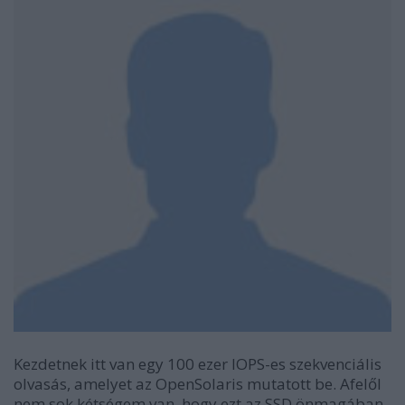
Kezdetnek itt van egy 100 ezer IOPS-es szekvenciális
olvasás, amelyet az OpenSolaris mutatott be. Afelől
nem sok kétségem van, hogy ezt az SSD önmagában