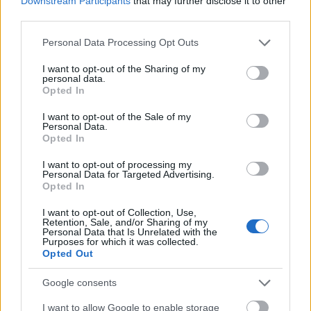
Downstream Participants
that may further disclose it to other
egy 48 diszkes RAIDZ poolt :), amelyet alátámasztani
third parties.
látszik a 128 kiB-nál bekövetkező kiegyenlítődés.
Please note that this website/app uses one or more Google
Personal Data Processing Opt Outs
Az írási grafikonokból egy meglehetősen biztosan
services and may gather and store information including but
kijelenthető: FreeBSD-n UFS-t SSD-n használni tilos.
not limited to your visit or usage behaviour. You may click to
I want to opt-out of the Sharing of my
personal data.
Legalábbis ott, ahol írni is kell az eszközre. A
grant or deny consent to Google and its third-party tags to
Opted In
véletlenszerű írási teljesítmény mélyen a ZFS-é alatt
use your data for below specified purposes in below Google
marad.
consent section.
I want to opt-out of the Sale of my
Persze nem könnyíti a helyzetet a gyatra SSD sem,
Personal Data.
Opted In
amely -BBWC-s kontroller ide, vagy oda- így is csak
egy HDD teljesítményét hozza. Természetesen aki
I want to opt-out of processing my
utánaolvasott az SSD-k működésének, nem lepődik
Personal Data for Targeted Advertising.
Opted In
meg ezen, és vagy Intelt, vagy STEC-et vesz. Írásra.
Olvasásra ez is megteszi, főleg ha UFS-t használ,
I want to opt-out of Collection, Use,
vagy hozzáidomítja a ZFS-t a feladathoz.
Retention, Sale, and/or Sharing of my
Personal Data that Is Unrelated with the
Purposes for which it was collected.
Nézzük mi látszik MiBps fronton:
Opted Out
Google consents
I want to allow Google to enable storage