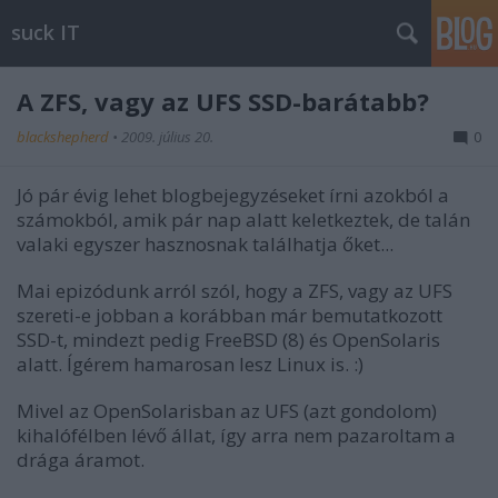
suck IT
A ZFS, vagy az UFS SSD-barátabb?
blackshepherd
•
2009. július 20.
0
Jó pár évig lehet blogbejegyzéseket írni azokból a
számokból, amik pár nap alatt keletkeztek, de talán
valaki egyszer hasznosnak találhatja őket...
Mai epizódunk arról szól, hogy a ZFS, vagy az UFS
szereti-e jobban a korábban már bemutatkozott
SSD-t, mindezt pedig FreeBSD (8) és OpenSolaris
alatt. Ígérem hamarosan lesz Linux is. :)
Mivel az OpenSolarisban az UFS (azt gondolom)
kihalófélben lévő állat, így arra nem pazaroltam a
drága áramot.