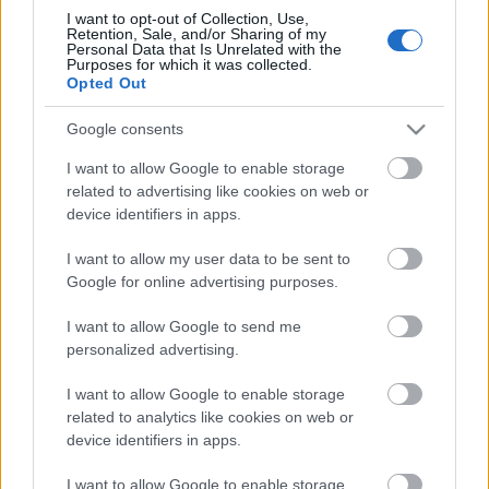
Lassan vége az életre szóló választási lehetőségnek,
I want to opt-out of Collection, Use,
Retention, Sale, and/or Sharing of my
január 31-én lejár a határidő, amit szeretett 0,666-os
Personal Data that Is Unrelated with the
(gyk: 2/3), matolcsyszta kormányunk ...
Purposes for which it was collected.
Opted Out
Itt a legújabb Intel szerver CPU-
Google consents
generáció, a Neon!
I want to allow Google to enable storage
related to advertising like cookies on web or
blackshepherd
•
2011. január 05.
4
device identifiers in apps.
I want to allow my user data to be sent to
ZFS funkciók
Google for online advertising purposes.
blackshepherd
•
2011. január 01.
3
I want to allow Google to send me
personalized advertising.
ZFS pool-verziók, és azok új funkciói. Hasznos lehet
I want to allow Google to enable storage
az eligazodáskor a ZFS-káoszban:
related to analytics like cookies on web or
Nevada
Version
Features
device identifiers in apps.
Build
Introduced
Added
I want to allow Google to enable storage