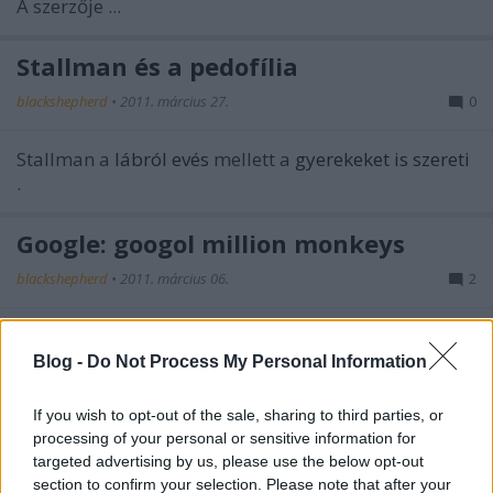
A szerzője ...
Stallman és a pedofília
blackshepherd
•
2011. március 27.
0
Stallman a
lábról evés
mellett a
gyerekeket is szereti
.
Google: googol million monkeys
blackshepherd
•
2011. március 06.
2
100
Mióta létezik a Google, tudjuk, hogy a googol 10
Blog -
Do Not Process My Personal Information
332
-ont, azaz -bitagyúaknak- 2
-nél egy "kicsivel"
nagyobb számot jelent. Ha a Google ennyi ...
If you wish to opt-out of the sale, sharing to third parties, or
processing of your personal or sensitive information for
UCEPROTECT: ezek buzik
targeted advertising by us, please use the below opt-out
section to confirm your selection. Please note that after your