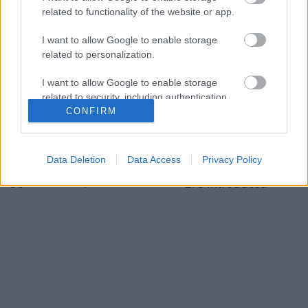
related to functionality of the website or app.
I want to allow Google to enable storage
related to personalization.
I want to allow Google to enable storage
related to security, including authentication
CONFIRM
functionality and fraud prevention, and other
user protection.
Data Deletion
Data Access
Privacy Policy
...
ZFS introduced
36
1