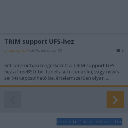
TRIM support UFS-hez
blackshepherd
•
2010. december 30.
3
Két commitban megérkezett a
TRIM support
UFS-
hez
a FreeBSD-be. tunefs-sel (-t enable), vagy newfs-
sel (-t) kapcsolható be, értelemszerűen olyan ...
SÜTI BEÁLLÍTÁSOK MÓDOSÍTÁSA