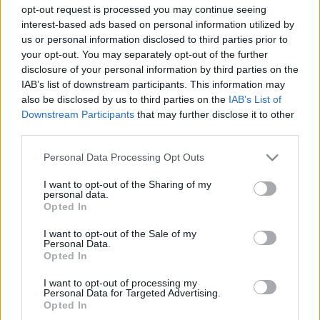
blackshepherd
•
2011. február 20.
0
opt-out request is processed you may continue seeing
interest-based ads based on personal information utilized by
Ha valaki találkozott már ezzel a "nagyszerű"
us or personal information disclosed to third parties prior to
szervezettel, amelyik egész AS-eket rak fekete listára
your opt-out. You may separately opt-out of the further
-az idióta pattanásos képű rendszergizdák meg ...
disclosure of your personal information by third parties on the
IAB’s list of downstream participants. This information may
also be disclosed by us to third parties on the
IAB’s List of
Spamassassin fail
Downstream Participants
that may further disclose it to other
third parties.
blackshepherd
•
2011. február 13.
0
Please note that this website/app uses one or more Google
Personal Data Processing Opt Outs
CouchDB levelezőlista
:
services and may gather and store information including but
There's been a number of people complaining about em
not limited to your visit or usage behaviour. You may click to
I want to opt-out of the Sharing of my
personal data.
rejected as spam when discussing replication. The curre
grant or deny consent to Google and its third-party tags to
Opted In
use your data for below specified purposes in below Google
consent section.
I want to opt-out of the Sale of my
Personal Data.
Mi lesz az utolsó 2000
Opted In
magánnyugdíjpénztár-taggal?
I want to opt-out of processing my
Personal Data for Targeted Advertising.
blackshepherd
•
2011. január 19.
2
Opted In