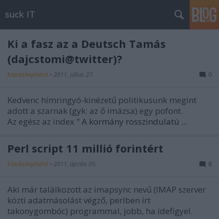
suck IT
Ki a fasz az a Deutsch Tamás
(dajcstomi@twitter)?
blackshepherd
•
2011. július 27.
0
Kedvenc hímringyó-kinézetű politikusunk megint
adott a szarnak (gyk: az ő imázsa) egy pofont.
Az egész az index "
A kormány rosszindulatú ...
Perl script 11 millió forintért
blackshepherd
•
2011. április 05.
8
Aki már találkozott az imapsync nevű (IMAP szerver
közti adatmásolást végző, perlben írt
takonygombóc) programmal, jobb, ha idefigyel.