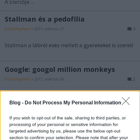
A szerzője ...
Stallman és a pedofília
blackshepherd
•
2011. március 27.
0
Stallman a
lábról evés
mellett a
gyerekeket is szereti
.
Google: googol million monkeys
blackshepherd
•
2011. március 06.
2
100
Mióta létezik a Google, tudjuk, hogy a googol 10
Blog -
Do Not Process My Personal Information
332
-ont, azaz -bitagyúaknak- 2
-nél egy "kicsivel"
nagyobb számot jelent. Ha a Google ennyi ...
If you wish to opt-out of the sale, sharing to third parties, or
processing of your personal or sensitive information for
UCEPROTECT: ezek buzik
targeted advertising by us, please use the below opt-out
section to confirm your selection. Please note that after your