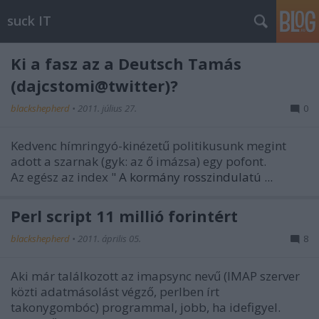
suck IT
Ki a fasz az a Deutsch Tamás
(dajcstomi@twitter)?
blackshepherd
•
2011. július 27.
0
Kedvenc hímringyó-kinézetű politikusunk megint
adott a szarnak (gyk: az ő imázsa) egy pofont.
Az egész az index "
A kormány rosszindulatú ...
Perl script 11 millió forintért
blackshepherd
•
2011. április 05.
8
Aki már találkozott az imapsync nevű (IMAP szerver
közti adatmásolást végző, perlben írt
takonygombóc) programmal, jobb, ha idefigyel.