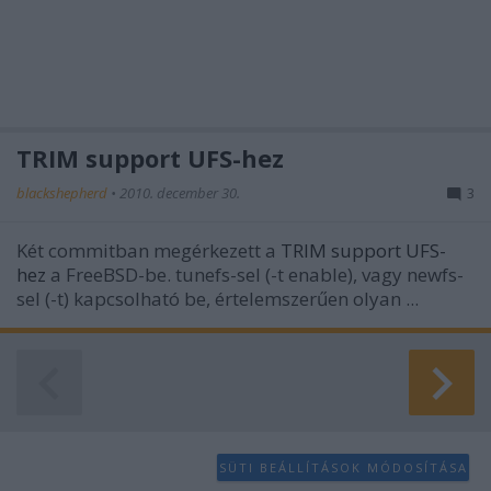
TRIM support UFS-hez
blackshepherd
•
2010. december 30.
3
Két commitban megérkezett a
TRIM support
UFS-
hez
a FreeBSD-be. tunefs-sel (-t enable), vagy newfs-
sel (-t) kapcsolható be, értelemszerűen olyan ...
SÜTI BEÁLLÍTÁSOK MÓDOSÍTÁSA