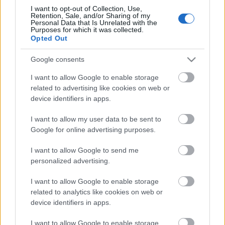
Lassan vége az életre szóló választási lehetőségnek,
I want to opt-out of Collection, Use,
Retention, Sale, and/or Sharing of my
január 31-én lejár a határidő, amit szeretett 0,666-os
Personal Data that Is Unrelated with the
(gyk: 2/3), matolcsyszta kormányunk ...
Purposes for which it was collected.
Opted Out
Itt a legújabb Intel szerver CPU-
Google consents
generáció, a Neon!
I want to allow Google to enable storage
related to advertising like cookies on web or
blackshepherd
•
2011. január 05.
4
device identifiers in apps.
I want to allow my user data to be sent to
ZFS funkciók
Google for online advertising purposes.
blackshepherd
•
2011. január 01.
3
I want to allow Google to send me
personalized advertising.
ZFS pool-verziók, és azok új funkciói. Hasznos lehet
I want to allow Google to enable storage
az eligazodáskor a ZFS-káoszban:
related to analytics like cookies on web or
Nevada
Version
Features
device identifiers in apps.
Build
Introduced
Added
I want to allow Google to enable storage