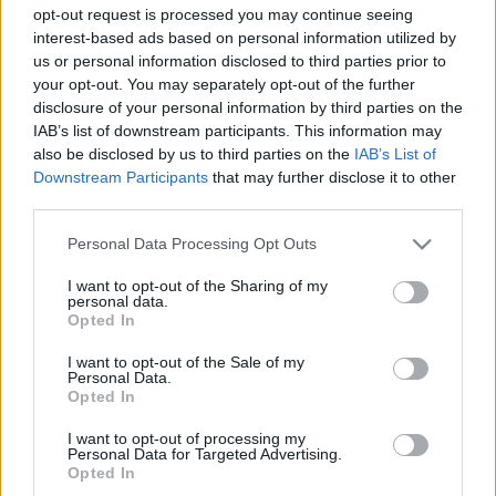
blackshepherd
•
2011. február 20.
0
opt-out request is processed you may continue seeing
interest-based ads based on personal information utilized by
Ha valaki találkozott már ezzel a "nagyszerű"
us or personal information disclosed to third parties prior to
szervezettel, amelyik egész AS-eket rak fekete listára
your opt-out. You may separately opt-out of the further
-az idióta pattanásos képű rendszergizdák meg ...
disclosure of your personal information by third parties on the
IAB’s list of downstream participants. This information may
also be disclosed by us to third parties on the
IAB’s List of
Spamassassin fail
Downstream Participants
that may further disclose it to other
third parties.
blackshepherd
•
2011. február 13.
0
Please note that this website/app uses one or more Google
Personal Data Processing Opt Outs
CouchDB levelezőlista
:
services and may gather and store information including but
There's been a number of people complaining about em
not limited to your visit or usage behaviour. You may click to
I want to opt-out of the Sharing of my
personal data.
rejected as spam when discussing replication. The curre
grant or deny consent to Google and its third-party tags to
Opted In
use your data for below specified purposes in below Google
consent section.
I want to opt-out of the Sale of my
Personal Data.
Mi lesz az utolsó 2000
Opted In
magánnyugdíjpénztár-taggal?
I want to opt-out of processing my
Personal Data for Targeted Advertising.
blackshepherd
•
2011. január 19.
2
Opted In