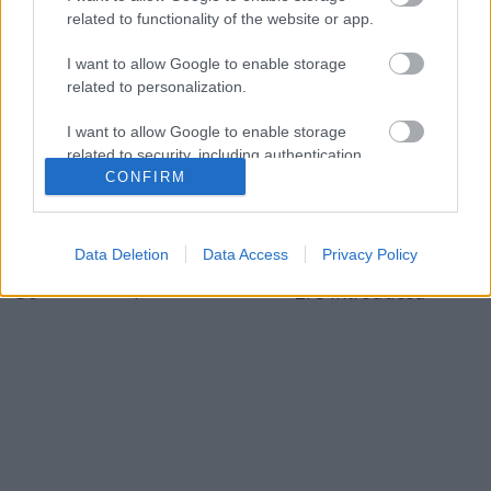
related to functionality of the website or app.
I want to allow Google to enable storage
related to personalization.
I want to allow Google to enable storage
related to security, including authentication
CONFIRM
functionality and fraud prevention, and other
user protection.
Data Deletion
Data Access
Privacy Policy
...
ZFS introduced
36
1