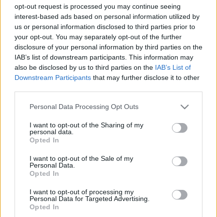
blackshepherd
•
2011. február 20.
0
opt-out request is processed you may continue seeing
interest-based ads based on personal information utilized by
Ha valaki találkozott már ezzel a "nagyszerű"
us or personal information disclosed to third parties prior to
szervezettel, amelyik egész AS-eket rak fekete listára
your opt-out. You may separately opt-out of the further
-az idióta pattanásos képű rendszergizdák meg ...
disclosure of your personal information by third parties on the
IAB’s list of downstream participants. This information may
also be disclosed by us to third parties on the
IAB’s List of
Spamassassin fail
Downstream Participants
that may further disclose it to other
third parties.
blackshepherd
•
2011. február 13.
0
Please note that this website/app uses one or more Google
Personal Data Processing Opt Outs
CouchDB levelezőlista
:
services and may gather and store information including but
There's been a number of people complaining about em
not limited to your visit or usage behaviour. You may click to
I want to opt-out of the Sharing of my
personal data.
rejected as spam when discussing replication. The curre
grant or deny consent to Google and its third-party tags to
Opted In
use your data for below specified purposes in below Google
consent section.
I want to opt-out of the Sale of my
Personal Data.
Mi lesz az utolsó 2000
Opted In
magánnyugdíjpénztár-taggal?
I want to opt-out of processing my
Personal Data for Targeted Advertising.
blackshepherd
•
2011. január 19.
2
Opted In