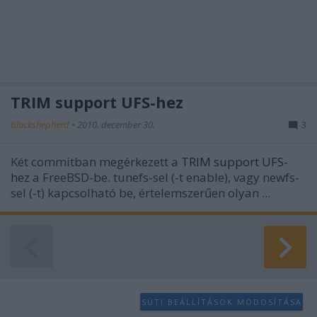
TRIM support UFS-hez
blackshepherd
•
2010. december 30.
3
Két commitban megérkezett a
TRIM support
UFS-
hez
a FreeBSD-be. tunefs-sel (-t enable), vagy newfs-
sel (-t) kapcsolható be, értelemszerűen olyan ...
SÜTI BEÁLLÍTÁSOK MÓDOSÍTÁSA