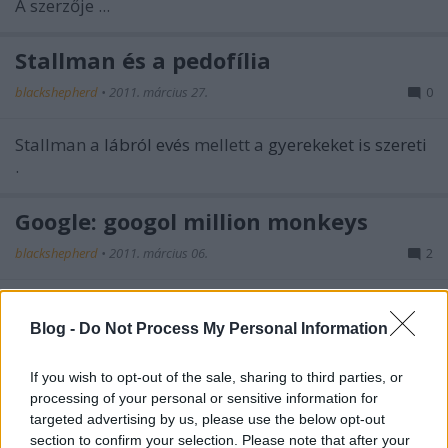
A szerzője ...
Stallman és a pedofília
blackshepherd
•
2011. március 27.
0
Stallman a
lábról evés
mellett a
gyerekeket is szereti
.
Google: googol million monkeys
blackshepherd
•
2011. március 06.
2
100
Mióta létezik a Google, tudjuk, hogy a googol 10
Blog -
Do Not Process My Personal Information
332
-ont, azaz -bitagyúaknak- 2
-nél egy "kicsivel"
nagyobb számot jelent. Ha a Google ennyi ...
If you wish to opt-out of the sale, sharing to third parties, or
processing of your personal or sensitive information for
UCEPROTECT: ezek buzik
targeted advertising by us, please use the below opt-out
section to confirm your selection. Please note that after your