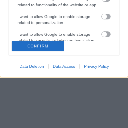
related to functionality of the website or app.
I want to allow Google to enable storage
related to personalization.
I want to allow Google to enable storage
related to security, including authentication
CONFIRM
functionality and fraud prevention, and other
user protection.
Data Deletion
Data Access
Privacy Policy
...
ZFS introduced
36
1