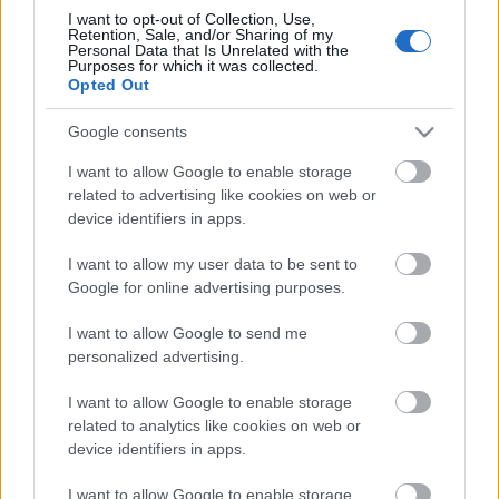
Lassan vége az életre szóló választási lehetőségnek,
I want to opt-out of Collection, Use,
Retention, Sale, and/or Sharing of my
január 31-én lejár a határidő, amit szeretett 0,666-os
Personal Data that Is Unrelated with the
(gyk: 2/3), matolcsyszta kormányunk ...
Purposes for which it was collected.
Opted Out
Itt a legújabb Intel szerver CPU-
Google consents
generáció, a Neon!
I want to allow Google to enable storage
related to advertising like cookies on web or
blackshepherd
•
2011. január 05.
4
device identifiers in apps.
I want to allow my user data to be sent to
ZFS funkciók
Google for online advertising purposes.
blackshepherd
•
2011. január 01.
3
I want to allow Google to send me
personalized advertising.
ZFS pool-verziók, és azok új funkciói. Hasznos lehet
I want to allow Google to enable storage
az eligazodáskor a ZFS-káoszban:
related to analytics like cookies on web or
Nevada
Version
Features
device identifiers in apps.
Build
Introduced
Added
I want to allow Google to enable storage