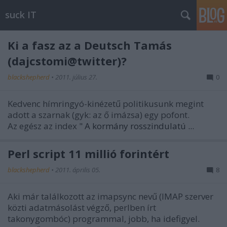
suck IT
Ki a fasz az a Deutsch Tamás
(dajcstomi@twitter)?
blackshepherd
•
2011. július 27.
0
Kedvenc hímringyó-kinézetű politikusunk megint
adott a szarnak (gyk: az ő imázsa) egy pofont.
Az egész az index "
A kormány rosszindulatú ...
Perl script 11 millió forintért
blackshepherd
•
2011. április 05.
8
Aki már találkozott az imapsync nevű (IMAP szerver
közti adatmásolást végző, perlben írt
takonygombóc) programmal, jobb, ha idefigyel.