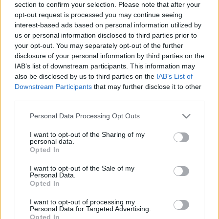
section to confirm your selection. Please note that after your
FreeBSD-n
opt-out request is processed you may continue seeing
blackshepherd
•
2009. október 14.
7
interest-based ads based on personal information utilized by
us or personal information disclosed to third parties prior to
your opt-out. You may separately opt-out of the further
A korábbi cikkekből megtudhattuk hogy teljesít a
disclosure of your personal information by third parties on the
MySQL FreeBSD-n, és hogy mennyit gyorsult a 8-as
IAB’s list of downstream participants. This information may
kiadással a 7-eshez képest. De ez elég vajon ahhoz,
also be disclosed by us to third parties on the
IAB’s List of
hogy a Linuxot és az OpenSolarist lekörözze? Íme: A
Downstream Participants
that may further disclose it to other
sysbench read-write teszten a Linux (ext3-mal, lásd
third parties.
korábbi cikket, ez adja Linuxon…
Please note that this website/app uses one or more Google
Personal Data Processing Opt Outs
services and may gather and store information including but
FreeBSD: ZFS, vagy UFS a
not limited to your visit or usage behaviour. You may click to
I want to opt-out of the Sharing of my
personal data.
{My,Postgre}SQL alá?
grant or deny consent to Google and its third-party tags to
Opted In
use your data for below specified purposes in below Google
blackshepherd
•
2009. október 10.
6
consent section.
I want to opt-out of the Sale of my
Personal Data.
Opted In
A MySQL és PostgreSQL történelem cikkek alapját
képező adathalmaz további elemzése közben újabb
I want to opt-out of processing my
grafikonok születtek. Ezek a MySQL és a PostgreSQL
Personal Data for Targeted Advertising.
Opted In