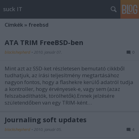
suck IT
Címkék
»
freebsd
ATA TRIM FreeBSD-ben
blackshepherd
•
2010. január 07.
0
Mint azt az SSD-ket részletesen bemutató cikkből
tudhatjuk, az írási teljesítmény megtartásához
nagyon fontos, hogy a flashekre kerülő adatról tudja
a kontroller, hogy érvényesek-e, vagy sem (azaz
felszabadíthatók, törölhetők).Ennek jelzésére
születendőben van egy TRIM-ként…
Journaling soft updates
blackshepherd
•
2010. január 05.
4