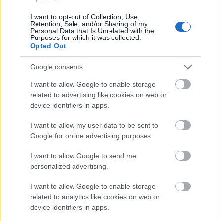
viselkedését mutatják FreeBSD (8) alatt, UFS és ZFS
háttértáron. A (szoftver és hardver) konfiguráció
I want to opt-out of Collection, Use,
változatlan, a…
Retention, Sale, and/or Sharing of my
Personal Data that Is Unrelated with the
Purposes for which it was collected.
Érdemes-e FreeBSD 8-ra frissítenem?
Opted Out
blackshepherd
•
2009. október 05.
0
Google consents
I want to allow Google to enable storage
Igen, a válasz egyértelmű igen: Brutálisnak tűnik, és
related to advertising like cookies on web or
az is: FreeBSD performance improvement between
device identifiers in apps.
7.x and 8.x Test Peak performance 7.x->8.x MySQL
OLTP RO 1.6970x MySQL…
I want to allow my user data to be sent to
Google for online advertising purposes.
FreeBSD 8: is it worth to upgrade?
I want to allow Google to send me
personalized advertising.
blackshepherd
•
2009. október 05.
0
I want to allow Google to enable storage
related to analytics like cookies on web or
Definitely: Looks brutal, and it is: FreeBSD
device identifiers in apps.
performance improvement between 7.x and 8.x Test
Peak performance 7.x->8.x MySQL OLTP RO 1.6970x