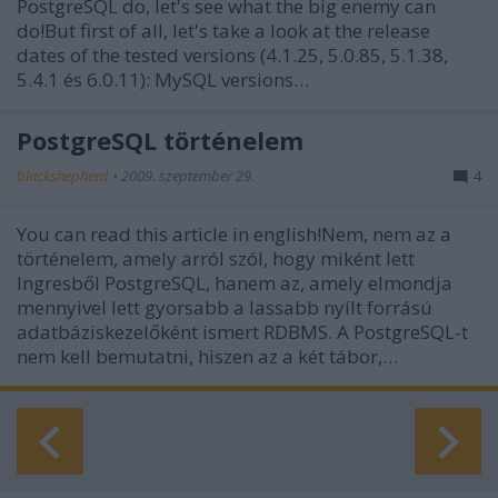
PostgreSQL do, let's see what the big enemy can
do!But first of all, let's take a look at the release
dates of the tested versions (4.1.25, 5.0.85, 5.1.38,
5.4.1 és 6.0.11): MySQL versions…
PostgreSQL történelem
blackshepherd
•
2009. szeptember 29.
4
You can read this article in english!Nem, nem az a
történelem, amely arról szól, hogy miként lett
Ingresből PostgreSQL, hanem az, amely elmondja
mennyivel lett gyorsabb a lassabb nyílt forrású
adatbáziskezelőként ismert RDBMS. A PostgreSQL-t
nem kell bemutatni, hiszen az a két tábor,…