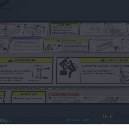
HUP
ba...
2009.07.31. 16:43
Nincs megjel
tGéza. A Brazil Nagydíj orvosa magyar kollégáit és a