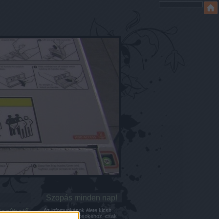
Szopás minden nap!
eníthető
Az infomunkások élete kicsit
hasonlít a pornósokéhoz, csak