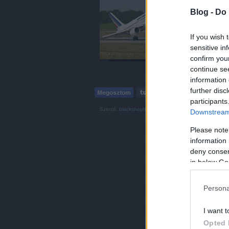
Honvéd-kórházat is d
Blog -
Do 
szinten dolgoznak, a 
szempontból remek”.
If you wish 
sensitive in
confirm you
continue se
information 
further disc
participants
Szerző:
blackshepherd
Downstream 
Címkék:
air
massa
france
spring
Please note
information 
deny consent
in below Go
Persona
I want t
Opted 