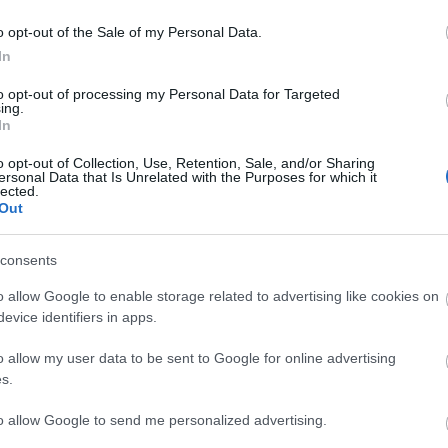
fc
(
1
)
felipe
(
1
)
fileio
firefox 3.6
(
1
)
firewa
(
1
)
freebsd
(
34
)
fro
o opt-out of the Sale of my Personal Data.
shit
(
1
)
fsck
(
1
)
fsn
attacks
(
1
)
funcar
(
In
(
1
)
gal
(
1
)
gal looku
gimp
(
1
)
gjournal
(
2
googol
(
1
)
gosling
(
to opt-out of processing my Personal Data for Targeted
central dispatch
(
1
)
ing.
gzip
(
2
)
hagyó
(
1
)
In
hardware
(
1
)
hdd
(
high availability
(
1
)
hp
(
8
)
hup
(
1
)
hupw
(
1
)
ibm
(
1
)
icons
(
1
o opt-out of Collection, Use, Retention, Sale, and/or Sharing
imapsync
(
1
)
imf
(
1
ersonal Data that Is Unrelated with the Purposes for which it
innodb
(
2
)
intel
(
2
)
i
lected.
iops
(
5
)
ipad
(
1
)
iph
Out
(
1
)
iscsi
(
1
)
istván
(
java
(
4
)
jeff roberso
(
1
)
jit
(
1
)
jobs
(
1
)
jo
képrejtvény
(
1
)
ker
map
(
1
)
consents
konfigurációmened
kqueue
(
1
)
l2arc
(
1
lemond
(
1
)
libdispa
o allow Google to enable storage related to advertising like cookies on
(
1
)
linux
(
3
)
llvm
(
1
)
evice identifiers in apps.
m68k
(
1
)
mac os x
magánnyugdíj
(
1
)
m
magyar telekom
(
1
)
maria
(
1
)
massa
(
3
o allow my user data to be sent to Google for online advertising
(
1
)
mbps
(
1
)
mds60
meltdown
(
1
)
memc
s.
mikulás
(
1
)
minimál
(
1
)
monkeys
(
1
)
mt
pdp
(
1
)
mysql
(
12
)
to allow Google to send me personalized advertising.
(
1
)
nem karácsony
netboot
(
1
)
nevada
nio
(
2
)
no easy way