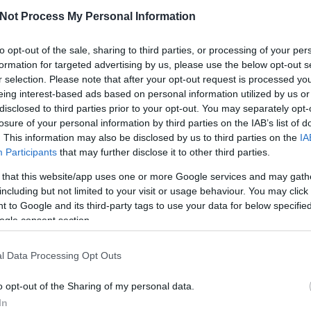
elem
icsérte: ”Nagyon jó orvosok vannak itt, nagyon magas
Not Process My Personal Information
kórház jól felszerelt, kitűnő az ellátás, minden
Címkék
 Bár biztosan kiemelt…
to opt-out of the sale, sharing to third parties, or processing of your per
2.2
(
1
)
5.4
(
1
)
6.0
(
formation for targeted advertising by us, please use the below opt-out s
aac
(
1
)
adatpark
(
1
(
1
)
air
(
1
)
amd
(
1
)
a
r selection. Please note that after your opt-out request is processed y
(
1
)
android
(
1
)
apa
(
1
)
apews
(
1
)
apple
eing interest-based ads based on personal information utilized by us or
tovább »
archiveopteryx
(
1
)
trim
(
1
)
backdoor
(
disclosed to third parties prior to your opt-out. You may separately opt-
system rom
(
1
)
ban
losure of your personal information by third parties on the IAB’s list of
beckton
(
1
)
befekte
Tetszik
0
benchmark
(
7
)
bg
(
. This information may also be disclosed by us to third parties on the
IA
bkv
(
2
)
bomba
(
1
)
b
brabus
(
1
)
broken
(
Szólj hozzá!
Participants
that may further disclose it to other third parties.
btrfs
(
2
)
bug report
bzip2
(
1
)
cddl
(
1
)
c
checkpoint
(
1
)
cifs
 that this website/app uses one or more Google services and may gath
commodore
(
1
)
com
compression
(
2
)
co
including but not limited to your visit or usage behaviour. You may click 
construct
(
1
)
core
(
 to Google and its third-party tags to use your data for below specifi
(
1
)
courier
(
1
)
cpu
(
(
1
)
crash
(
1
)
cyrus
ogle consent section.
dbmail
(
1
)
death
(
1
)
deduplication
(
1
)
de
dhcp
(
1
)
dhcp env 
dhcp env no vendo
l Data Processing Opt Outs
(
1
)
disappears
(
1
)
d
(
1
)
dl385
(
1
)
dns
(
1
dragonflybsd
(
1
)
el
ellison
(
2
)
epic fail
(
o opt-out of the Sharing of my personal data.
(
1
)
exchange
(
1
)
ex
(
2
)
ext4
(
2
)
externe
In
(
1
)
f1
(
1
)
fail
(
2
)
fal