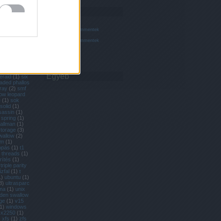
)
oltp
(
4
)
Feedek
2
)
le
(
5
)
ng
(
1
)
patent
RSS 2.0
1
)
bejegyzések
,
kommentek
ina
(
1
)
pjd
(
2
)
Atom
bejegyzések
,
kommentek
1
)
ppp
(
1
)
)
quota
(
1
)
exp
(
1
)
(
1
)
replication
(
1
)
santa
ta
(
2
)
Egyéb
eraid
(
1
)
six
aded phallos
ray
(
2
)
smf
ow leopard
e
(
1
)
sok
solid
(
1
)
assin
(
1
)
spring
(
1
)
tallman
(
1
)
torage
(
3
)
wallow
(
2
)
em
(
1
)
opás
(
1
)
t1
threads
(
1
)
rítés
(
1
)
triple parity
űzfal
(
1
)
t
1
)
ubuntu
(
1
)
8
)
ultrasparc
ma
(
1
)
unix
den swallow
ge
(
1
)
v15
1
)
windows
x2250
(
1
)
)
xfs
(
1
)
zfs