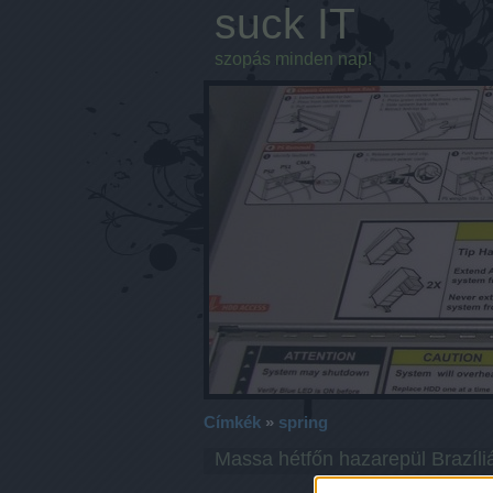
suck IT
szopás minden nap!
Címkék
»
spring
Massa hétfőn hazarepül Brazíliá
... adja hírül a Spor