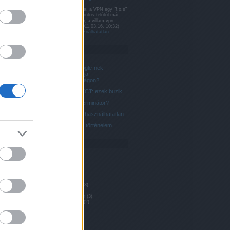
(
1
)
files
(
1
)
monkeys
ll
(
1
)
france
TheKovCorp:
Ya, a VPN egy "f.o.s"
yo
(
1
)
frozen
egy 0,1 milló Forintos telótól már
(
1
)
fujitsu
elvárná az ember, a villám vpn
1
)
function
kapcsolódást
(
2011.03.16. 10:32
)
Android 2.2: használhatatlan
p
(
1
)
gay
(
1
)
)
google
(
4
)
1
)
grand
Top 5
grizzly
(
1
)
hammer
(
1
)
2
)
hello
(
1
)
Van-e a Google-nek
hollókoszt
(
1
)
szerverparkja
nie
(
1
)
hwsw
Magyarországon?
)
imap
(
1
)
)
index
(
1
)
UCEPROTECT: ezek buzik
nternet
(
1
)
one
(
2
)
ipv6
Btrfs az exterminátor?
1
)
itanium
(
1
)
n
(
1
)
jintao
Android 2.2: használhatatlan
urnaling
(
1
)
nel
(
2
)
kmem
PostgreSQL történelem
zsment
(
1
)
Archívum
)
latency
(
1
)
tch
(
1
)
linus
lzjb
(
1
)
2011 július
(
1
)
(
1
)
2011 április
(
1
)
agnifier
(
1
)
2011 március
(
2
)
2011 február
(
2
)
many
(
1
)
2011 január
(
3
)
)
maxswzone
2010 december
(
3
)
0
(
2
)
2010 október
(
2
)
ached
(
1
)
2010 szeptember
(
3
)
bér
(
1
)
mnyp
2010 augusztus
(
2
)
(
1
)
multiple
2010 július
(
4
)
nagyiinternet
2010 június
(
1
)
(
1
)
neon
(
1
)
2010 május
(
3
)
(
1
)
nginx
(
1
)
Tovább
...
(
1
)
nsfw
(
1
)