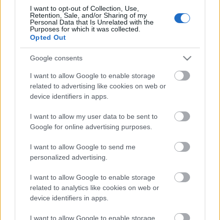
Lassan vége az életre szóló választási lehetőségnek,
I want to opt-out of Collection, Use,
Retention, Sale, and/or Sharing of my
január 31-én lejár a határidő, amit szeretett 0,666-os
Personal Data that Is Unrelated with the
(gyk: 2/3), matolcsyszta kormányunk ...
Purposes for which it was collected.
Opted Out
Itt a legújabb Intel szerver CPU-
Google consents
generáció, a Neon!
I want to allow Google to enable storage
related to advertising like cookies on web or
blackshepherd
•
2011. január 05.
4
device identifiers in apps.
I want to allow my user data to be sent to
ZFS funkciók
Google for online advertising purposes.
blackshepherd
•
2011. január 01.
3
I want to allow Google to send me
personalized advertising.
ZFS pool-verziók, és azok új funkciói. Hasznos lehet
I want to allow Google to enable storage
az eligazodáskor a ZFS-káoszban:
related to analytics like cookies on web or
Nevada
Version
Features
device identifiers in apps.
Build
Introduced
Added
I want to allow Google to enable storage