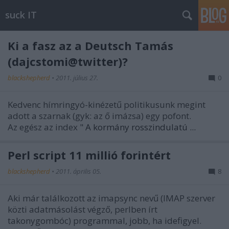
suck IT
Ki a fasz az a Deutsch Tamás
(dajcstomi@twitter)?
blackshepherd
•
2011. július 27.
0
Kedvenc hímringyó-kinézetű politikusunk megint
adott a szarnak (gyk: az ő imázsa) egy pofont.
Az egész az index "
A kormány rosszindulatú ...
Perl script 11 millió forintért
blackshepherd
•
2011. április 05.
8
Aki már találkozott az imapsync nevű (IMAP szerver
közti adatmásolást végző, perlben írt
takonygombóc) programmal, jobb, ha idefigyel.